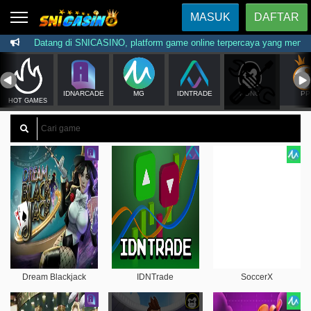
Beranda
MASUK
DAFTAR
elamat Datang di SNICASINO, platform game online terpercaya yang menyedia
Sports
BARU
PROMO
Live Casino
BARU
IDNARCADE
MG
IDNTRADE
KONG
PP
IDNPoker
BARU
HOT GAMES
Slots
PROMO
IDNLIVE
BARU
Stream N Spin
Arcade
PROMO
Table Games
Lottery
BARU
PROMO
Dream Blackjack
IDNTrade
SoccerX
IDNRaffle