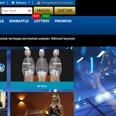
ami
Bahasa
Pengaduan Customer
DAFTAR
BARU
PROMO
LE
IDNRAFFLE
LOTTERY
PROMOSI
rmainan populer. Nikmati layanan login cepat, pendaftaran akun praktis, se
3D Shio