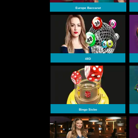
Europe Baccarat
48D
Bingo Sicbo