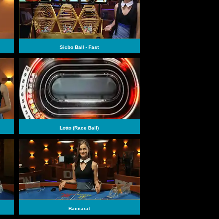
Sicbo Ball - Fast
Lotto (Race Ball)
Baccarat