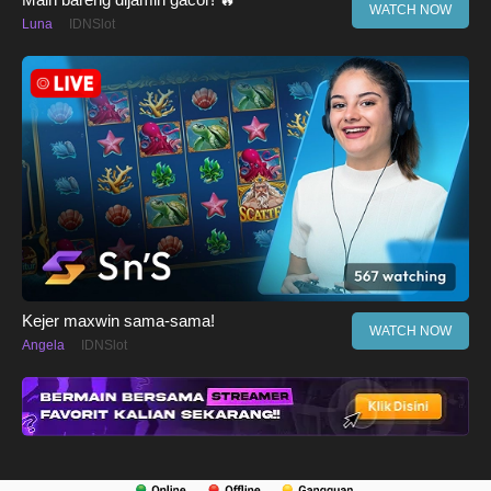
WATCH NOW
Luna
IDNSlot
Referral
Promosi
Hubungi Kami
Live Chat
Pengaduan Customer
Pilih Bahasa:
Kejer maxwin sama-sama!
WATCH NOW
Angela
IDNSlot
MASUK
DAFTAR
&copy; SNICASINO Resmi - Login, Daftar, dan
Informasi Situs Game Online Terpercaya. Hak Cipta
Dilindungi.