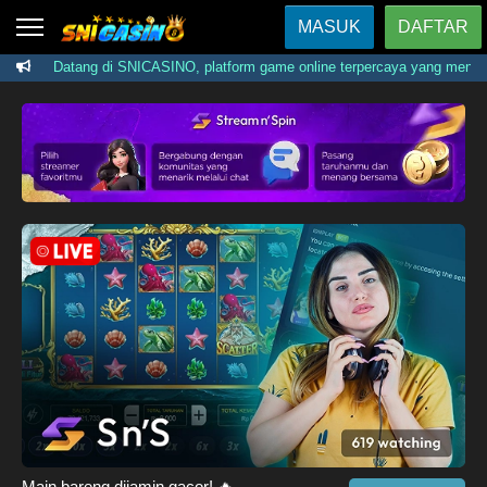
Beranda
MASUK
DAFTAR
elamat Datang di SNICASINO, platform game online terpercaya yang menyedia
Sports
BARU
PROMO
Live Casino
BARU
IDNPoker
BARU
Slots
PROMO
IDNLIVE
BARU
Stream N Spin
Arcade
PROMO
Table Games
Lottery
BARU
PROMO
IDNRaffle
Main bareng dijamin gacor! 🔥