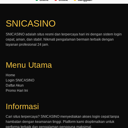
SNICASINO
SNICASINO adalah situs resmi dan terpercaya hari ini dengan sistem login
cepat, aman, dan stabil. Nikmati pengalaman bermain terbaik dengan
layanan profesional 24 jam.
Menu Utama
Home
Login SNICASINO
Daftar Akun
Promo Hari Ini
Informasi
Cari situs terpercaya? SNICASINO menyediakan akses login cepat tanpa
hambatan dengan keamanan tinggi. Platform kami dioptimalkan untuk
performa terbaik dan pengalaman pengguna maksimal.