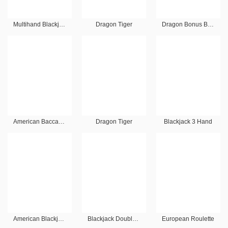
Referral
Multihand Blackjack
Dragon Tiger
Dragon Bonus Baccarat
Promosi
Hubungi Kami
Live Chat
Pengaduan Customer
American Baccarat Zero Commission
Dragon Tiger
Blackjack 3 Hand
Pilih Bahasa:
MASUK
DAFTAR
&copy; SNICASINO Resmi - Login, Daftar, dan
Informasi Situs Game Online Terpercaya. Hak Cipta
Dilindungi.
American Blackjack
Blackjack Double Exposure 3 Hand
European Roulette