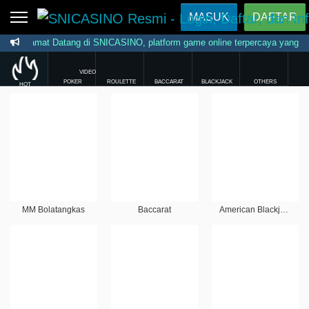
Beranda
MASUK
DAFTAR
Selamat Datang di SNICASINO, platform game online terpercaya yang me
Sports
BARU
PROMO
Live Casino
BARU
VIDEO
POKER
ROULETTE
BACCARAT
BLACKJACK
OTHERS
HOT
IDNPoker
BARU
Slots
PROMO
IDNLIVE
BARU
Stream N Spin
MM Bolatangkas
Baccarat
American Blackjack
Arcade
PROMO
Table Games
Lottery
BARU
PROMO
IDNRaffle